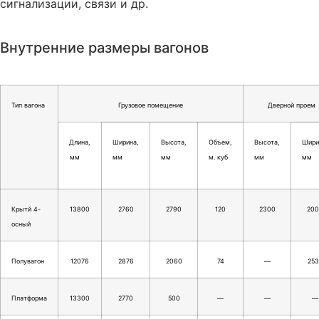
сигнализации, связи и др.
Внутренние размеры вагонов
Тип вагона
Грузовое помещение
Дверной проем
Длина,
Ширина,
Высота,
Объем,
Высота,
Шири
мм
мм
мм
м. куб
мм
мм
Крытй 4-
13800
2760
2790
120
2300
20
осный
Полувагон
12076
2876
2060
74
—
253
Платформа
13300
2770
500
—
—
—