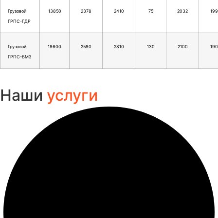
Грузовой
13850
2378
2410
75
2032
199
ГРПС-ГДР
Грузовой
18600
2580
2810
130
2100
190
ГРПС-БМЗ
Наши
услуги